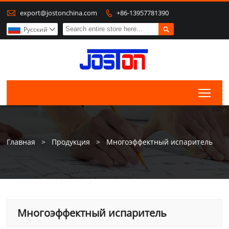

export@jostonchina.com
+86-13957781390


Pусский

Togg
Главная
>
Продукция
>
Многоэффектный испаритель
Многоэффектный испаритель