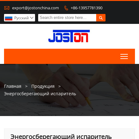

export@jostonchina.com
+86-13957781390


Pусский

Togg
Главная
>
Продукция
>
Энергосберегающий испаритель
Энергосберегающий испаритель